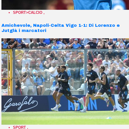
SPORT>CALCIO
,
Amichevole, Napoli-Celta Vigo 1-1: Di Lorenzo e
Jutglà i marcatori
SPORT
,