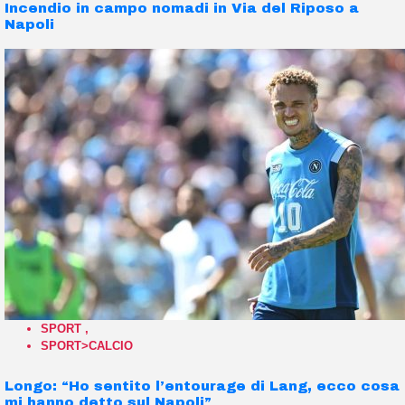
Incendio in campo nomadi in Via del Riposo a
Napoli
SPORT
,
SPORT>CALCIO
Longo: “Ho sentito l’entourage di Lang, ecco cosa
mi hanno detto sul Napoli”