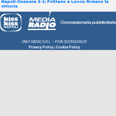
Napoli-Osasuna 2-1: Politano e Lucca firmano la
vittoria
ONLY RADIO S.R.L. – P.IVA 05295650633
Privacy Policy
|
Cookie Policy