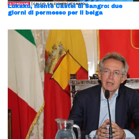
ULTIMISSIME
| CALCIO, CALCIOMERCATO NAPOLI
Lukaku, niente Castel di Sangro: due
giorni di permesso per il belga