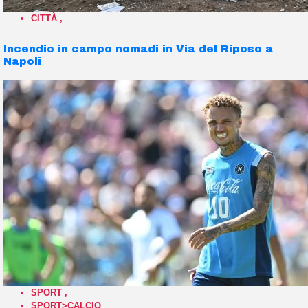
CITTÀ
,
Incendio in campo nomadi in Via del Riposo a
Napoli
SPORT
,
SPORT>CALCIO