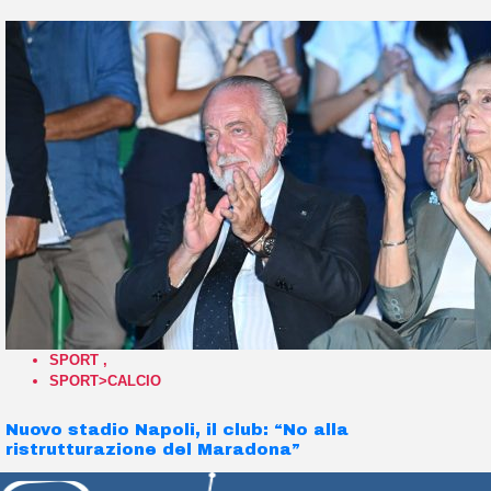
SPORT
,
SPORT>CALCIO
Nuovo stadio Napoli, il club: “No alla
ristrutturazione del Maradona”