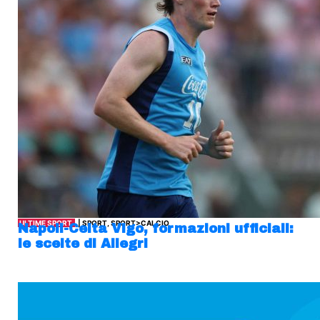
ULTIME SPORT
| SPORT, SPORT>CALCIO
Napoli-Celta Vigo, formazioni ufficiali:
le scelte di Allegri