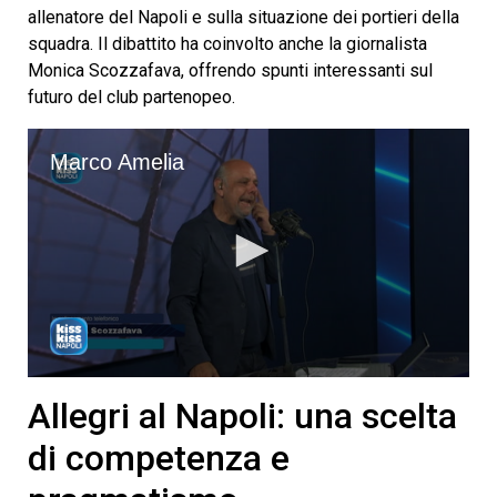
allenatore del Napoli e sulla situazione dei portieri della
squadra. Il dibattito ha coinvolto anche la giornalista
Monica Scozzafava, offrendo spunti interessanti sul
futuro del club partenopeo.
Marco Amelia
0
seconds
Allegri al Napoli: una scelta
of
11
di competenza e
minutes,
44
seconds