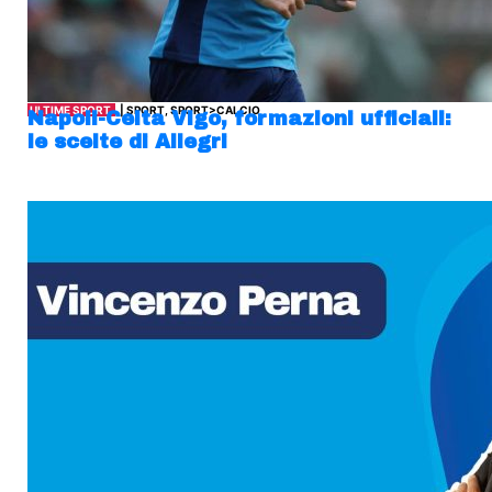
ULTIME SPORT
| SPORT, SPORT>CALCIO
Napoli-Celta Vigo, formazioni ufficiali:
le scelte di Allegri