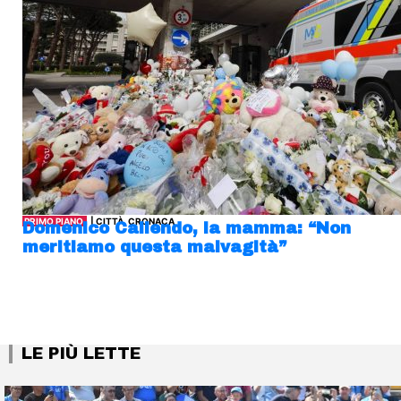
PRIMO PIANO
| CITTÀ, CRONACA
Domenico Caliendo, la mamma: “Non
meritiamo questa malvagità”
LE PIÙ LETTE