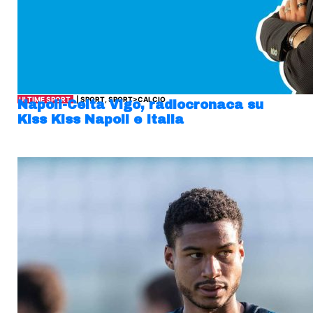
ULTIME SPORT
| SPORT, SPORT>CALCIO
Napoli-Celta Vigo, radiocronaca su
Kiss Kiss Napoli e Italia