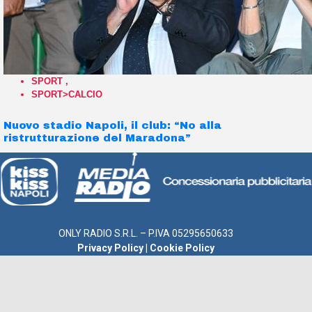
SPORT
,
SPORT>CALCIO
Nuovo stadio Napoli, il club: “No alla
ristrutturazione del Maradona”
ONLY RADIO S.R.L. – P.IVA 05295650633
Privacy Policy
|
Cookie Policy