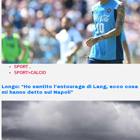
SPORT
,
SPORT>CALCIO
Longo: “Ho sentito l’entourage di Lang, ecco cosa
mi hanno detto sul Napoli”