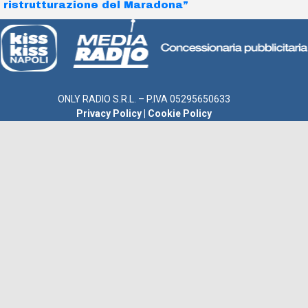
ristrutturazione del Maradona”
ONLY RADIO S.R.L. – P.IVA 05295650633
Privacy Policy
|
Cookie Policy