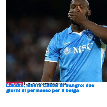
ULTIMISSIME
| CALCIO, CALCIOMERCATO NAPOLI
Lukaku, niente Castel di Sangro: due
giorni di permesso per il belga