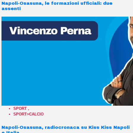
Napoli-Osasuna, le formazioni ufficiali: due
assenti
SPORT
,
SPORT>CALCIO
Napoli-Osasuna, radiocronaca su Kiss Kiss Napoli
e Italia