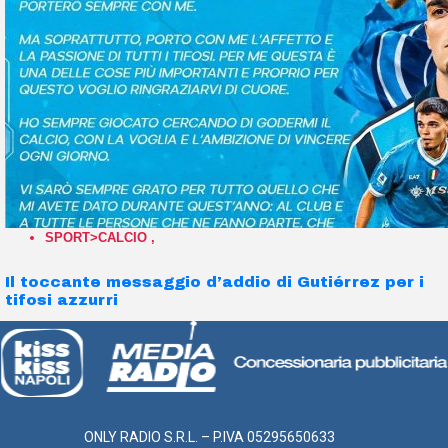
SPORT>CALCIO
,
Il toccante messaggio d’addio di Gutiérrez per i
tifosi azzurri
ONLY RADIO S.R.L. – P.IVA 05295650633