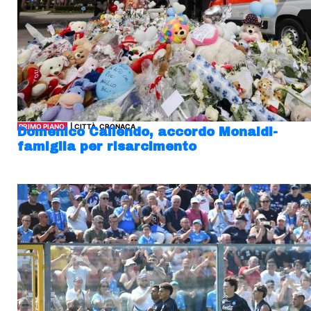
PRIMO PIANO
| CITTÀ, CRONACA
Domenico Caliendo, accordo Monaldi-
famiglia per risarcimento