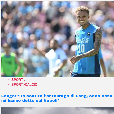
SPORT
,
SPORT>CALCIO
Longo: “Ho sentito l’entourage di Lang, ecco cosa
mi hanno detto sul Napoli”