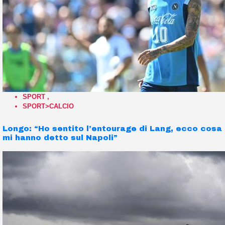
SPORT
,
SPORT>CALCIO
Longo: “Ho sentito l’entourage di Lang, ecco cosa
mi hanno detto sul Napoli”