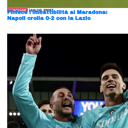
ULTIMISSIME
| CALCIO, SPORT
Finisce l’imbattibilità al Maradona:
Napoli crolla 0-2 con la Lazio