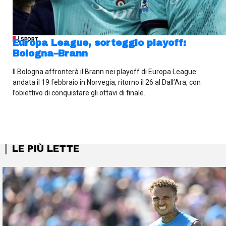
| SPORT
Europa League, sorteggio playoff:
Bologna–Brann
Il Bologna affronterà il Brann nei playoff di Europa League:
andata il 19 febbraio in Norvegia, ritorno il 26 al Dall’Ara, con
l’obiettivo di conquistare gli ottavi di finale.
LE PIÙ LETTE