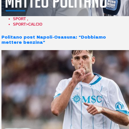
SPORT
,
SPORT>CALCIO
Politano post Napoli-Osasuna: “Dobbiamo
mettere benzina”