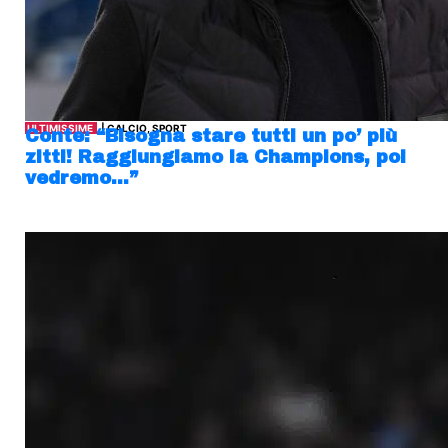
ULTIMISSIME
| CALCIO, SPORT
Conte: “Bisogna stare tutti un po’ più
zitti! Raggiungiamo la Champions, poi
vedremo…”