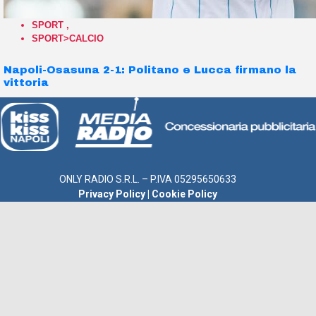
SPORT
,
SPORT>CALCIO
Napoli-Osasuna 2-1: Politano e Lucca firmano la
vittoria
ONLY RADIO S.R.L. – P.IVA 05295650633
Privacy Policy
|
Cookie Policy