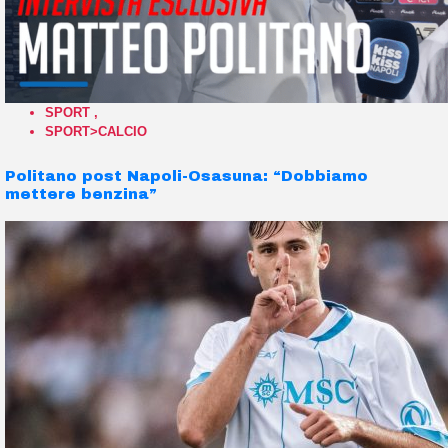
SPORT
,
SPORT>CALCIO
Politano post Napoli-Osasuna: “Dobbiamo
mettere benzina”