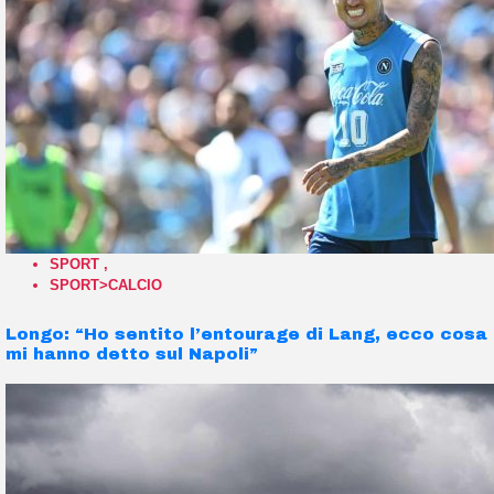
SPORT
,
SPORT>CALCIO
Longo: “Ho sentito l’entourage di Lang, ecco cosa
mi hanno detto sul Napoli”