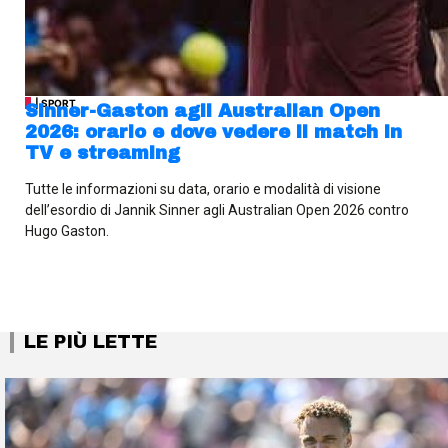
| SPORT
Sinner-Gaston agli Australian Open
2026: orario e dove vedere il match in
TV e streaming
Tutte le informazioni su data, orario e modalità di visione
dell’esordio di Jannik Sinner agli Australian Open 2026 contro
Hugo Gaston.
LE PIÙ LETTE