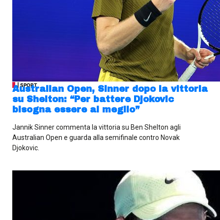
| SPORT
Australian Open, Sinner dopo la vittoria
su Shelton: “Per battere Djokovic
bisogna essere al meglio”
Jannik Sinner commenta la vittoria su Ben Shelton agli
Australian Open e guarda alla semifinale contro Novak
Djokovic.