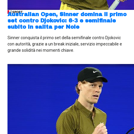
| SPORT
Australian Open, Sinner domina il primo
set contro Djokovic: 6-3 e semifinale
subito in salita per Nole
Sinner conquista il primo set della semifinale contro Djokovic
con autorità, grazie a un break iniziale, servizio impeccabile e
grande solidità nei momenti chiave.