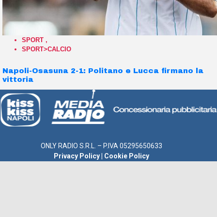
SPORT
,
SPORT>CALCIO
Napoli-Osasuna 2-1: Politano e Lucca firmano la
vittoria
ONLY RADIO S.R.L. – P.IVA 05295650633
Privacy Policy
|
Cookie Policy