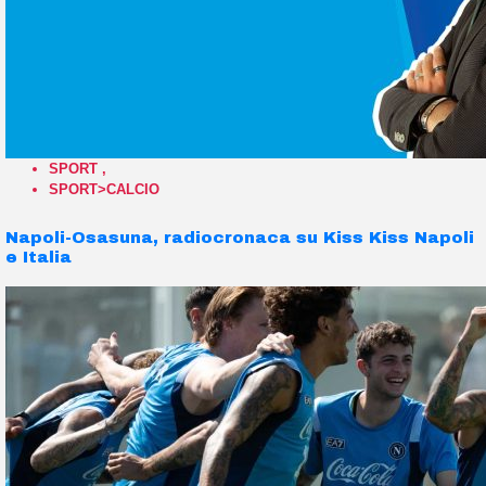
SPORT
,
SPORT>CALCIO
Napoli-Osasuna, radiocronaca su Kiss Kiss Napoli
e Italia