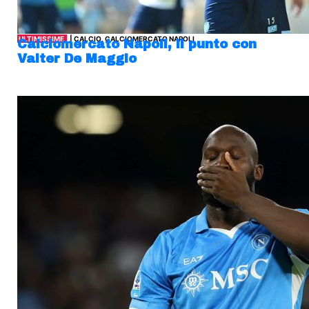
ULTIMISSIME
| CALCIO, CALCIOMERCATO NAPOLI
Calciomercato Napoli, il punto con
Valter De Maggio