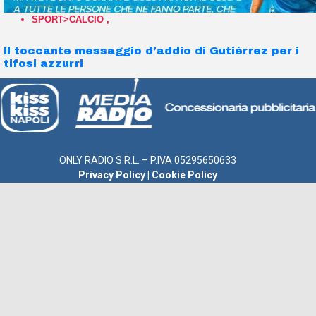
SPORT>CALCIO
,
Il toccante messaggio d’addio di Gutiérrez per i
tifosi azzurri
ONLY RADIO S.R.L. – P.IVA 05295650633
Privacy Policy
|
Cookie Policy