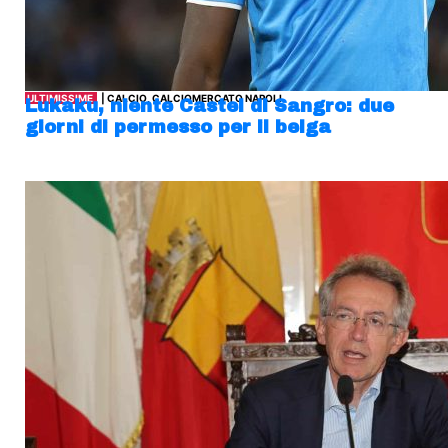
ULTIMISSIME
| CALCIO, CALCIOMERCATO NAPOLI
Lukaku, niente Castel di Sangro: due
giorni di permesso per il belga