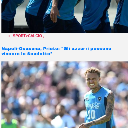
SPORT>CALCIO
,
Napoli-Osasuna, Prieto: “Gli azzurri possono
vincere lo Scudetto”