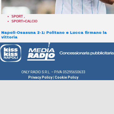
SPORT
,
SPORT>CALCIO
Napoli-Osasuna 2-1: Politano e Lucca firmano la
vittoria
ONLY RADIO S.R.L. – P.IVA 05295650633
Privacy Policy
|
Cookie Policy