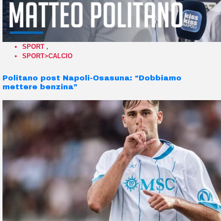
SPORT
,
SPORT>CALCIO
Politano post Napoli-Osasuna: “Dobbiamo
mettere benzina”