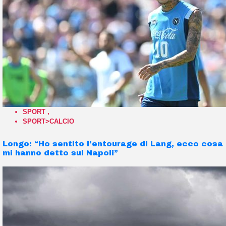
SPORT
,
SPORT>CALCIO
Longo: “Ho sentito l’entourage di Lang, ecco cosa
mi hanno detto sul Napoli”