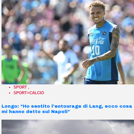
SPORT
,
SPORT>CALCIO
Longo: “Ho sentito l’entourage di Lang, ecco cosa
mi hanno detto sul Napoli”