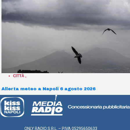
CITTÀ
,
Allerta meteo a Napoli 6 agosto 2026
ONLY RADIO S.R.L. – P.IVA 05295650633