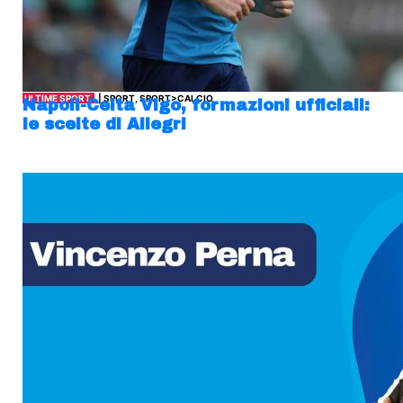
ULTIME SPORT
| SPORT, SPORT>CALCIO
Napoli-Celta Vigo, formazioni ufficiali:
le scelte di Allegri