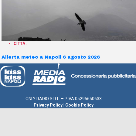
CITTÀ
,
Allerta meteo a Napoli 6 agosto 2026
ONLY RADIO S.R.L. – P.IVA 05295650633
Privacy Policy
|
Cookie Policy