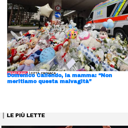
PRIMO PIANO
| CITTÀ, CRONACA
Domenico Caliendo, la mamma: “Non
meritiamo questa malvagità”
LE PIÙ LETTE