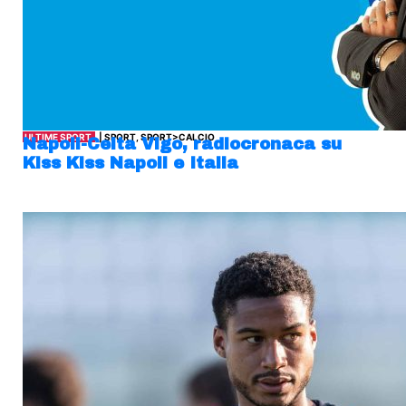
ULTIME SPORT
| SPORT, SPORT>CALCIO
Napoli-Celta Vigo, radiocronaca su
Kiss Kiss Napoli e Italia