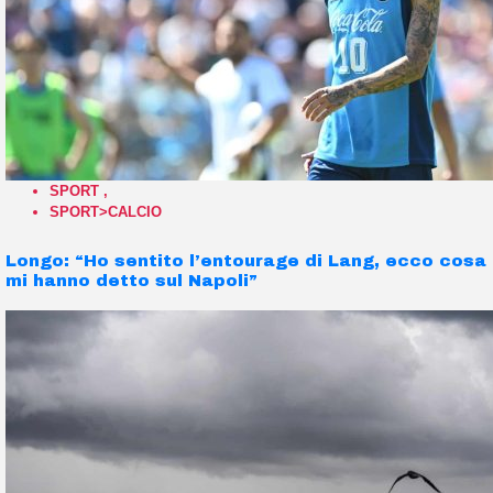
SPORT
,
SPORT>CALCIO
Longo: “Ho sentito l’entourage di Lang, ecco cosa
mi hanno detto sul Napoli”