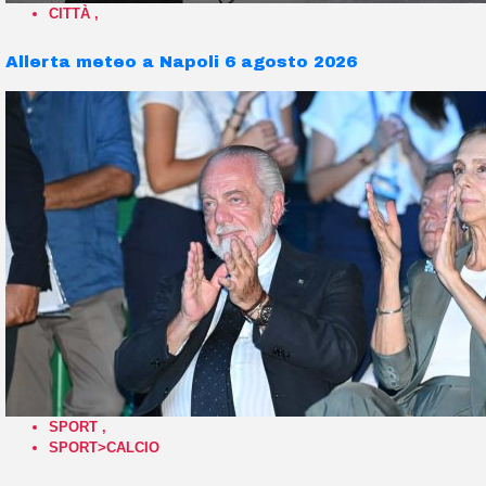
CITTÀ
,
Allerta meteo a Napoli 6 agosto 2026
SPORT
,
SPORT>CALCIO