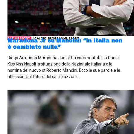
ULTIME SPORT
| CALCIO, PROGRAMMI, SPORT
Maradona Jr su Mancini: “In Italia non
è cambiato nulla”
Diego Armando Maradona Junior ha commentato su Radio
Kiss Kiss Napoli la situazione della Nazionale italiana e la
nomina del nuovo ct Roberto Mancini. Ecco le sue parole e le
riflessioni sul futuro del calcio azzurro.