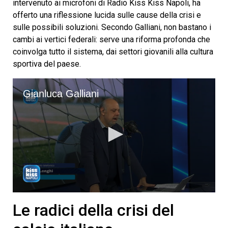
intervenuto ai microfoni di Radio Kiss Kiss Napoli, ha
offerto una riflessione lucida sulle cause della crisi e
sulle possibili soluzioni. Secondo Galliani, non bastano i
cambi ai vertici federali: serve una riforma profonda che
coinvolga tutto il sistema, dai settori giovanili alla cultura
sportiva del paese.
Gianluca Galliani
0
seconds
Le radici della crisi del
of
7