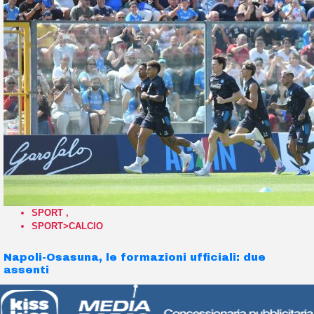
SPORT
,
SPORT>CALCIO
Napoli-Osasuna, le formazioni ufficiali: due
assenti