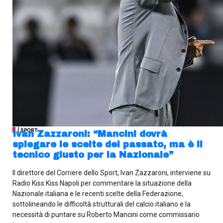
| SPORT
Ivan Zazzaroni: “Mancini dovrà
spiegare le scelte del passato, ma è il
tecnico giusto per la Nazionale”
Il direttore del Corriere dello Sport, Ivan Zazzaroni, interviene su
Radio Kiss Kiss Napoli per commentare la situazione della
Nazionale italiana e le recenti scelte della Federazione,
sottolineando le difficoltà strutturali del calcio italiano e la
necessità di puntare su Roberto Mancini come commissario