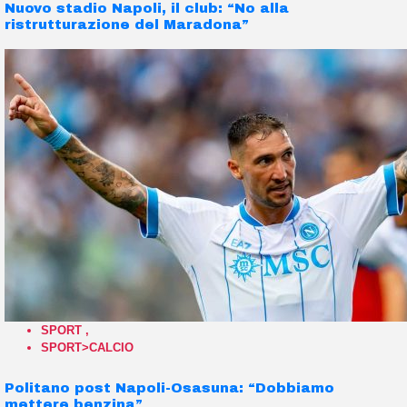
Nuovo stadio Napoli, il club: “No alla
ristrutturazione del Maradona”
SPORT
,
SPORT>CALCIO
Politano post Napoli-Osasuna: “Dobbiamo
mettere benzina”