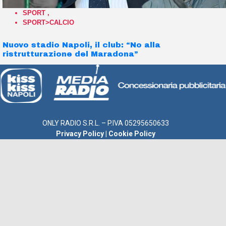
SPORT
,
SPORT>CALCIO
Nuovo stadio Napoli, il club: “No alla
ristrutturazione del Maradona”
ONLY RADIO S.R.L. – P.IVA 05295650633
Privacy Policy
|
Cookie Policy