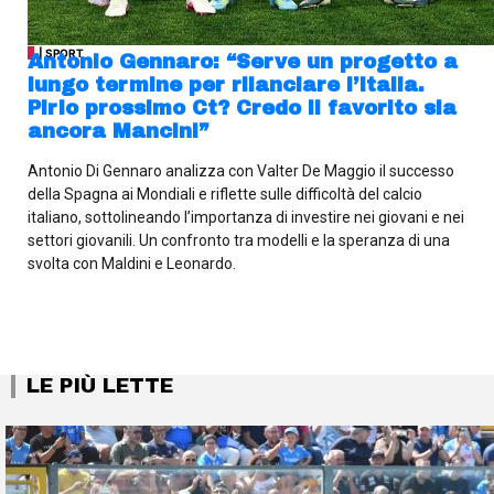
| SPORT
Antonio Gennaro: “Serve un progetto a
lungo termine per rilanciare l’Italia.
Pirlo prossimo Ct? Credo il favorito sia
ancora Mancini”
Antonio Di Gennaro analizza con Valter De Maggio il successo
della Spagna ai Mondiali e riflette sulle difficoltà del calcio
italiano, sottolineando l’importanza di investire nei giovani e nei
settori giovanili. Un confronto tra modelli e la speranza di una
svolta con Maldini e Leonardo.
LE PIÙ LETTE