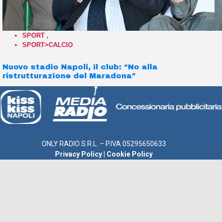
SPORT
,
SPORT>CALCIO
Nuovo stadio Napoli, il club: “No alla
ristrutturazione del Maradona”
ONLY RADIO S.R.L. – P.IVA 05295650633
Privacy Policy
|
Cookie Policy