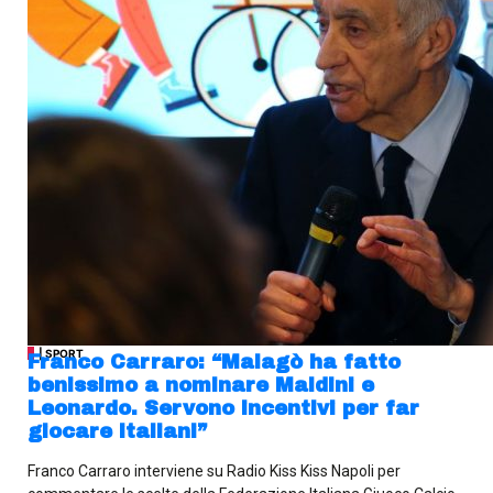
| SPORT
Franco Carraro: “Malagò ha fatto
benissimo a nominare Maldini e
Leonardo. Servono incentivi per far
giocare italiani”
Franco Carraro interviene su Radio Kiss Kiss Napoli per