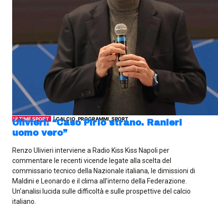
ULTIME SPORT
| CALCIO, PROGRAMMI, SPORT
Ulivieri: “Caso Pirlo strano. Ranieri
uomo vero”
Renzo Ulivieri interviene a Radio Kiss Kiss Napoli per
commentare le recenti vicende legate alla scelta del
commissario tecnico della Nazionale italiana, le dimissioni di
Maldini e Leonardo e il clima all’interno della Federazione.
Un’analisi lucida sulle difficoltà e sulle prospettive del calcio
italiano.