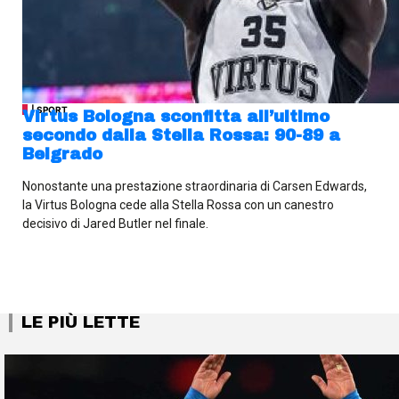
| SPORT
Virtus Bologna sconfitta all’ultimo
secondo dalla Stella Rossa: 90-89 a
Belgrado
Nonostante una prestazione straordinaria di Carsen Edwards,
la Virtus Bologna cede alla Stella Rossa con un canestro
decisivo di Jared Butler nel finale.
LE PIÙ LETTE