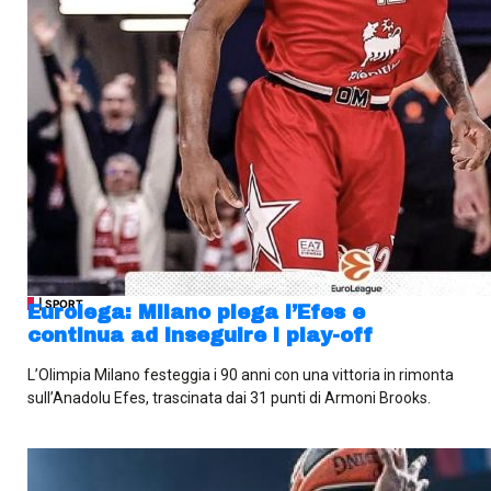
| SPORT
Eurolega: Milano piega l’Efes e
continua ad inseguire i play-off
L’Olimpia Milano festeggia i 90 anni con una vittoria in rimonta
sull’Anadolu Efes, trascinata dai 31 punti di Armoni Brooks.