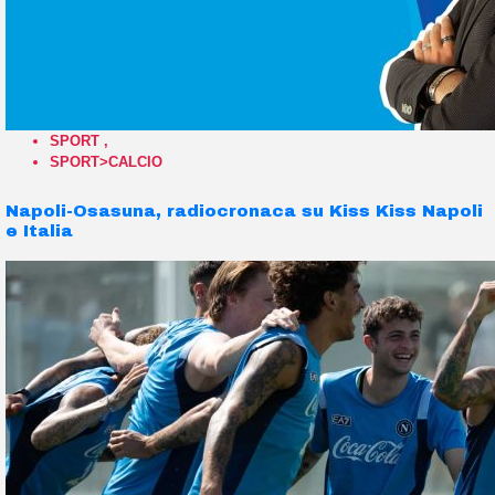
SPORT
,
SPORT>CALCIO
Napoli-Osasuna, radiocronaca su Kiss Kiss Napoli
e Italia