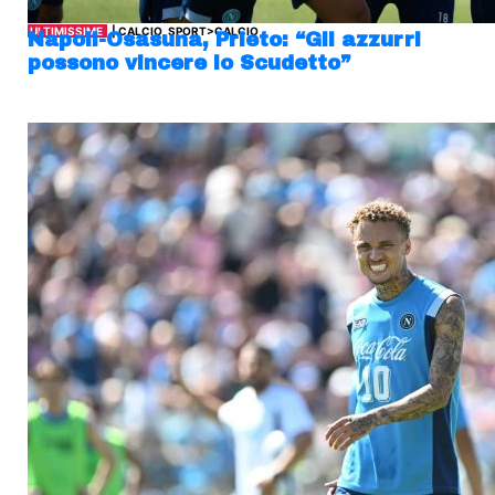
ULTIMISSIME
| CALCIO, SPORT>CALCIO
Napoli-Osasuna, Prieto: “Gli azzurri
possono vincere lo Scudetto”