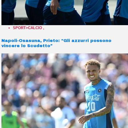
SPORT>CALCIO
,
Napoli-Osasuna, Prieto: “Gli azzurri possono
vincere lo Scudetto”