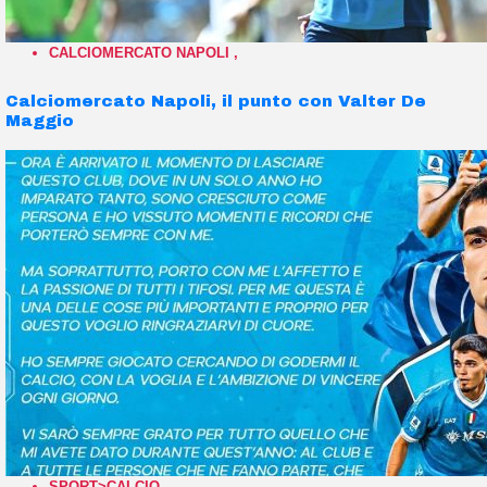
CALCIOMERCATO NAPOLI
,
Calciomercato Napoli, il punto con Valter De
Maggio
SPORT>CALCIO
,