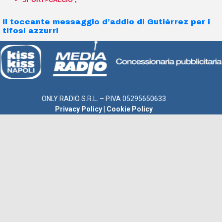
Il toccante messaggio d’addio di Gutiérrez per i
tifosi azzurri
ONLY RADIO S.R.L. – P.IVA 05295650633
Privacy Policy
|
Cookie Policy