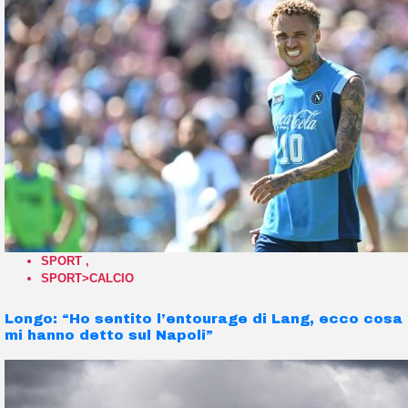
SPORT
,
SPORT>CALCIO
Longo: “Ho sentito l’entourage di Lang, ecco cosa
mi hanno detto sul Napoli”