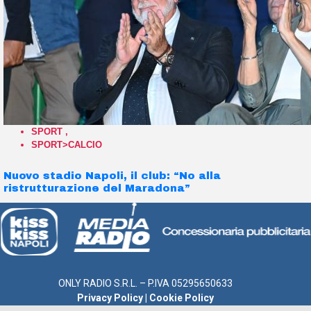
SPORT
,
SPORT>CALCIO
Nuovo stadio Napoli, il club: “No alla
ristrutturazione del Maradona”
ONLY RADIO S.R.L. – P.IVA 05295650633
Privacy Policy
|
Cookie Policy