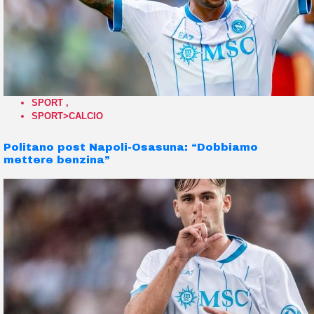
SPORT
,
SPORT>CALCIO
Politano post Napoli-Osasuna: “Dobbiamo
mettere benzina”