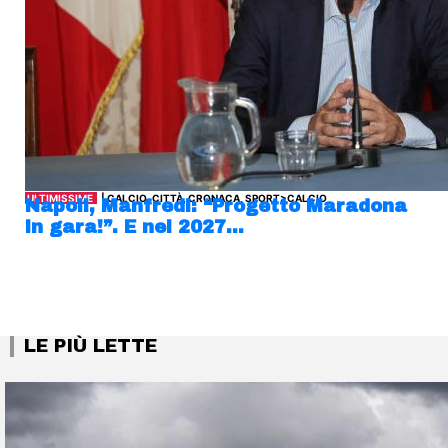
ULTIMISSIME
| CALCIO, CITTÀ, CRONACA, SPORT>CALCIO
Napoli, Manfredi: “Progetto Maradona
in gara!”. E nel 2027…
LE PIÙ LETTE