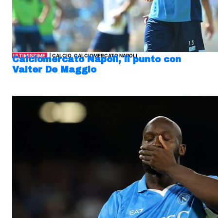
ULTIMISSIME
| CALCIO, CALCIOMERCATO NAPOLI
Calciomercato Napoli, il punto con
Valter De Maggio