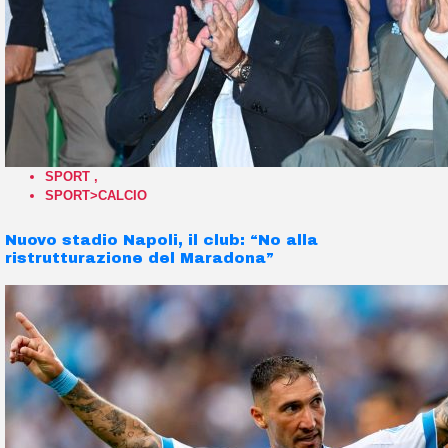
SPORT
,
SPORT>CALCIO
Nuovo stadio Napoli, il club: “No alla
ristrutturazione del Maradona”