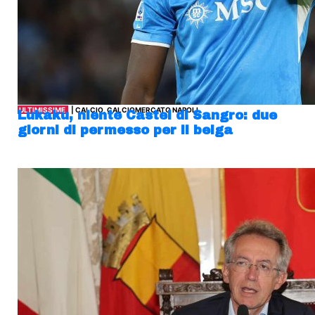
ULTIMISSIME
| CALCIO, CALCIOMERCATO NAPOLI
Lukaku, niente Castel di Sangro: due
giorni di permesso per il belga