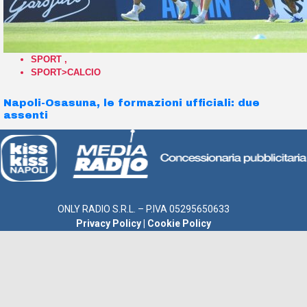
SPORT
,
SPORT>CALCIO
Napoli-Osasuna, le formazioni ufficiali: due
assenti
ONLY RADIO S.R.L. – P.IVA 05295650633
Privacy Policy
|
Cookie Policy