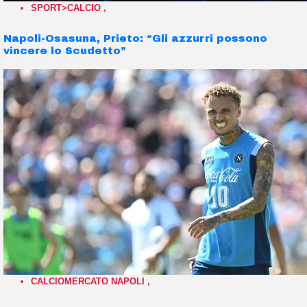
SPORT>CALCIO
,
Napoli-Osasuna, Prieto: “Gli azzurri possono
vincere lo Scudetto”
CALCIOMERCATO NAPOLI
,