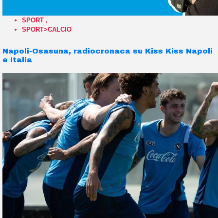
SPORT
,
SPORT>CALCIO
Napoli-Osasuna, radiocronaca su Kiss Kiss Napoli
e Italia