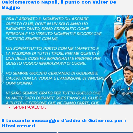
Calciomercato Napoli, il punto con Valter De
Maggio
SPORT>CALCIO
,
Il toccante messaggio d’addio di Gutiérrez per i
tifosi azzurri