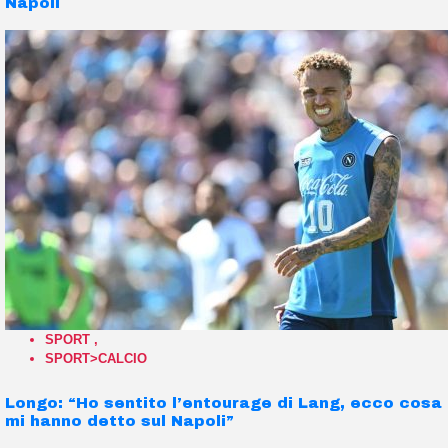
Napoli
SPORT
,
SPORT>CALCIO
Longo: “Ho sentito l’entourage di Lang, ecco cosa
mi hanno detto sul Napoli”