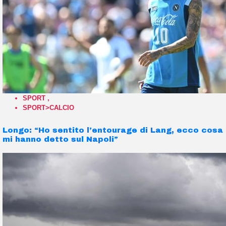
SPORT
,
SPORT>CALCIO
Longo: “Ho sentito l’entourage di Lang, ecco cosa
mi hanno detto sul Napoli”