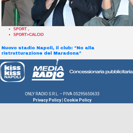
SPORT
,
SPORT>CALCIO
Nuovo stadio Napoli, il club: “No alla
ristrutturazione del Maradona”
ONLY RADIO S.R.L. – P.IVA 05295650633
Privacy Policy
|
Cookie Policy