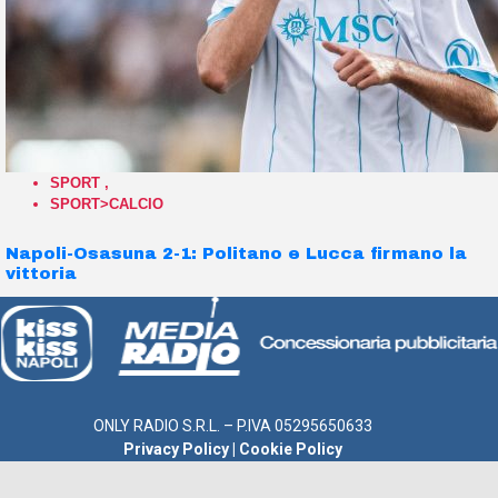
SPORT
,
SPORT>CALCIO
Napoli-Osasuna 2-1: Politano e Lucca firmano la
vittoria
ONLY RADIO S.R.L. – P.IVA 05295650633
Privacy Policy
|
Cookie Policy