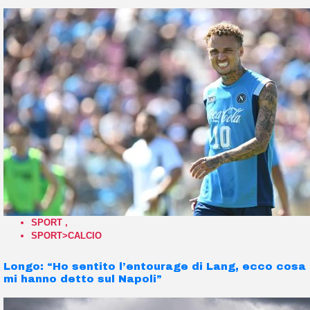
SPORT
,
SPORT>CALCIO
Longo: “Ho sentito l’entourage di Lang, ecco cosa
mi hanno detto sul Napoli”