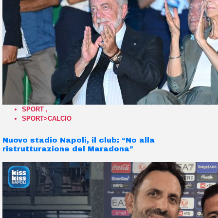
SPORT
,
SPORT>CALCIO
Nuovo stadio Napoli, il club: “No alla
ristrutturazione del Maradona”