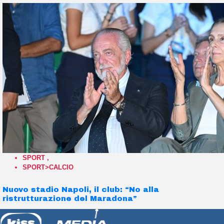
SPORT
,
SPORT>CALCIO
Nuovo stadio Napoli, il club: “No alla
ristrutturazione del Maradona”