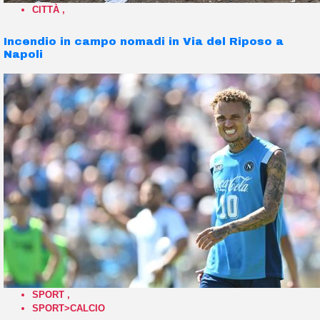
CITTÀ
,
Incendio in campo nomadi in Via del Riposo a
Napoli
SPORT
,
SPORT>CALCIO