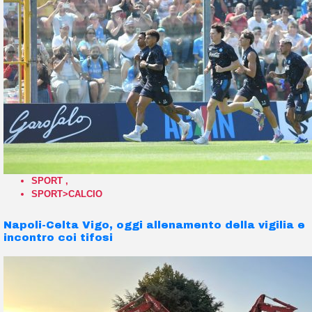
SPORT
,
SPORT>CALCIO
Napoli-Celta Vigo, oggi allenamento della vigilia e
incontro coi tifosi