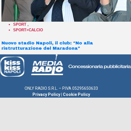
SPORT
,
SPORT>CALCIO
Nuovo stadio Napoli, il club: “No alla
ristrutturazione del Maradona”
ONLY RADIO S.R.L. – P.IVA 05295650633
Privacy Policy
|
Cookie Policy