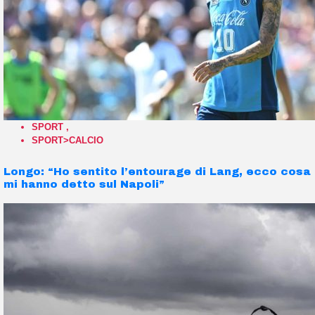
SPORT
,
SPORT>CALCIO
Longo: “Ho sentito l’entourage di Lang, ecco cosa
mi hanno detto sul Napoli”