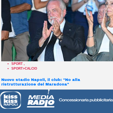
SPORT
,
SPORT>CALCIO
Nuovo stadio Napoli, il club: “No alla
ristrutturazione del Maradona”