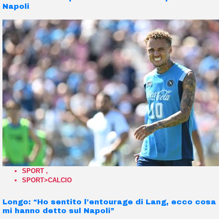
Napoli
SPORT
,
SPORT>CALCIO
Longo: “Ho sentito l’entourage di Lang, ecco cosa
mi hanno detto sul Napoli”