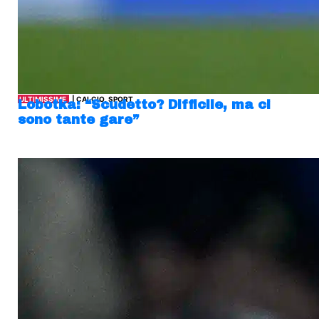
ULTIMISSIME
| CALCIO, SPORT
Lobotka: “Scudetto? Difficile, ma ci
sono tante gare”