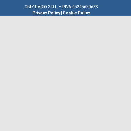
ONLY RADIO S.R.L. – P.IVA 05295650633
Privacy Policy
|
Cookie Policy