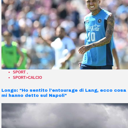
SPORT
,
SPORT>CALCIO
Longo: “Ho sentito l’entourage di Lang, ecco cosa
mi hanno detto sul Napoli”