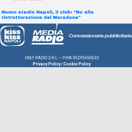
Nuovo stadio Napoli, il club: “No alla
ristrutturazione del Maradona”
ONLY RADIO S.R.L. – P.IVA 05295650633
Privacy Policy
|
Cookie Policy