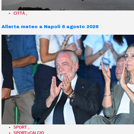
CITTÀ
,
Allerta meteo a Napoli 6 agosto 2026
SPORT
,
SPORT>CALCIO