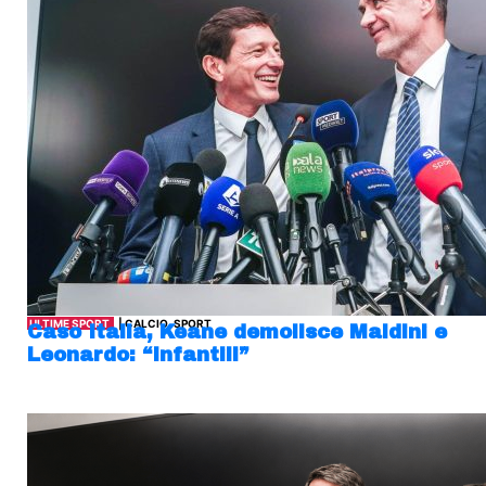
ULTIME SPORT
| CALCIO, SPORT
Caso Italia, Keane demolisce Maldini e
Leonardo: “Infantili”