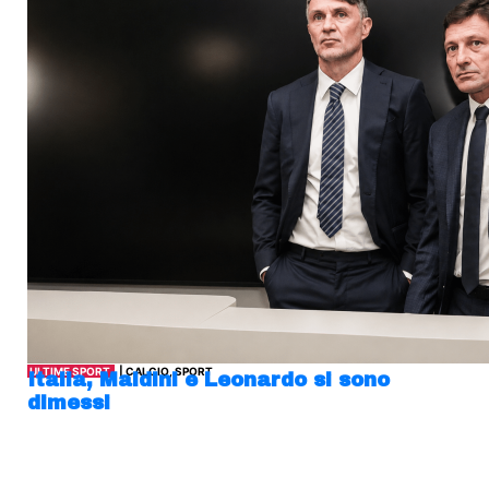
ULTIME SPORT
| CALCIO, SPORT
Italia, Maldini e Leonardo si sono
dimessi