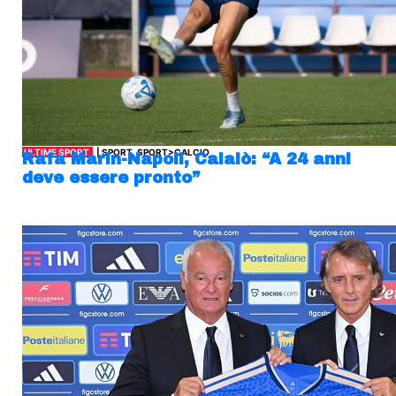
ULTIME SPORT
| SPORT, SPORT>CALCIO
Rafa Marin-Napoli, Calaiò: “A 24 anni
deve essere pronto”