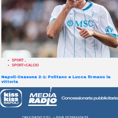
SPORT
,
SPORT>CALCIO
Napoli-Osasuna 2-1: Politano e Lucca firmano la
vittoria
ONLY RADIO S.R.L. – P.IVA 05295650633