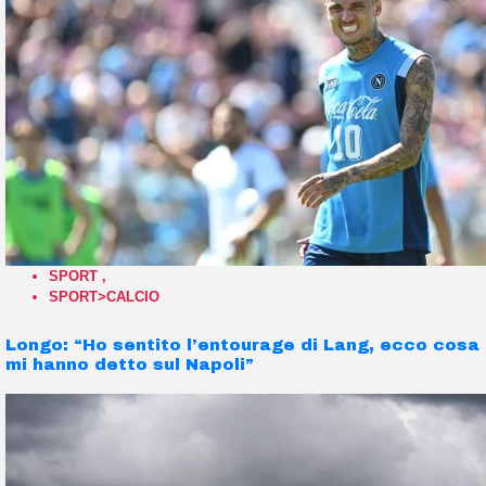
SPORT
,
SPORT>CALCIO
Longo: “Ho sentito l’entourage di Lang, ecco cosa
mi hanno detto sul Napoli”