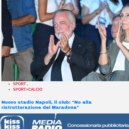
SPORT
,
SPORT>CALCIO
Nuovo stadio Napoli, il club: “No alla
ristrutturazione del Maradona”