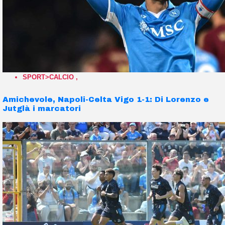
SPORT>CALCIO
,
Amichevole, Napoli-Celta Vigo 1-1: Di Lorenzo e
Jutglà i marcatori