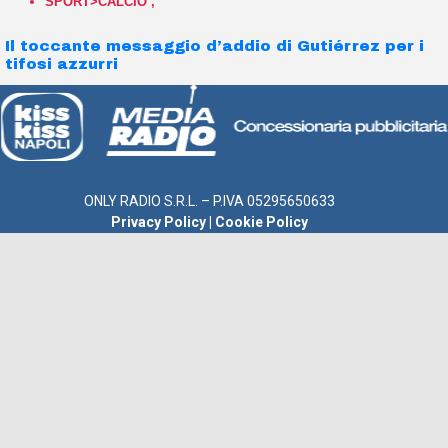
SPORT>CALCIO
,
Il toccante messaggio d’addio di Gutiérrez per i
tifosi azzurri
ONLY RADIO S.R.L. – P.IVA 05295650633
Privacy Policy
|
Cookie Policy