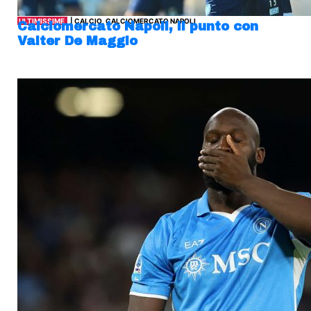
ULTIMISSIME
| CALCIO, CALCIOMERCATO NAPOLI
Calciomercato Napoli, il punto con
Valter De Maggio