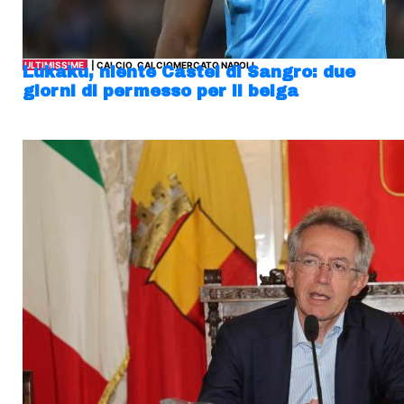
ULTIMISSIME
| CALCIO, CALCIOMERCATO NAPOLI
Lukaku, niente Castel di Sangro: due
giorni di permesso per il belga