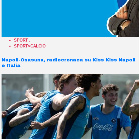
SPORT
,
SPORT>CALCIO
Napoli-Osasuna, radiocronaca su Kiss Kiss Napoli
e Italia