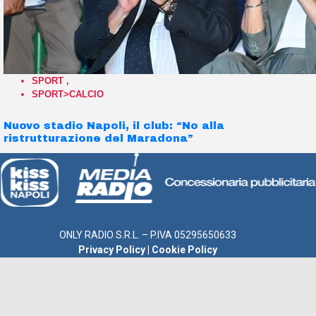
SPORT
,
SPORT>CALCIO
Nuovo stadio Napoli, il club: “No alla
ristrutturazione del Maradona”
ONLY RADIO S.R.L. – P.IVA 05295650633
Privacy Policy
|
Cookie Policy