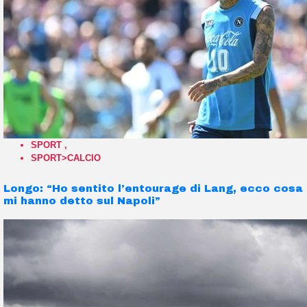
SPORT
,
SPORT>CALCIO
Longo: “Ho sentito l’entourage di Lang, ecco cosa
mi hanno detto sul Napoli”