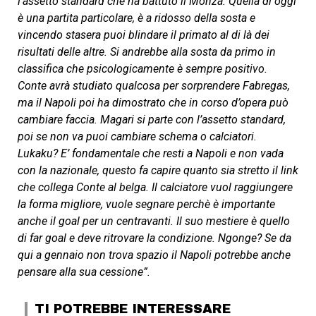
l’assetto standard che ha battuto il Monza. Quella di oggi
è una partita particolare, è a ridosso della sosta e
vincendo stasera puoi blindare il primato al di là dei
risultati delle altre. Si andrebbe alla sosta da primo in
classifica che psicologicamente è sempre positivo.
Conte avrà studiato qualcosa per sorprendere Fabregas,
ma il Napoli poi ha dimostrato che in corso d’opera può
cambiare faccia. Magari si parte con l’assetto standard,
poi se non va puoi cambiare schema o calciatori.
Lukaku? E’ fondamentale che resti a Napoli e non vada
con la nazionale, questo fa capire quanto sia stretto il link
che collega Conte al belga. Il calciatore vuol raggiungere
la forma migliore, vuole segnare perchè è importante
anche il goal per un centravanti. Il suo mestiere è quello
di far goal e deve ritrovare la condizione. Ngonge? Se da
qui a gennaio non trova spazio il Napoli potrebbe anche
pensare alla sua cessione”.
TI POTREBBE INTERESSARE