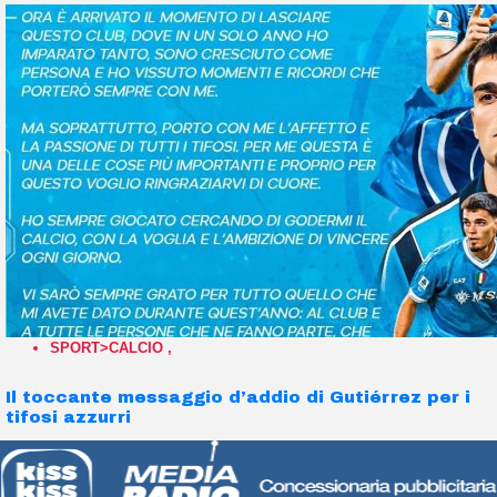
SPORT>CALCIO
,
Il toccante messaggio d’addio di Gutiérrez per i
tifosi azzurri