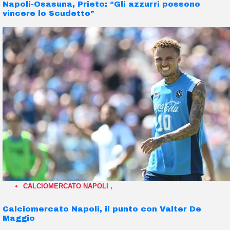
Napoli-Osasuna, Prieto: “Gli azzurri possono
vincere lo Scudetto”
CALCIOMERCATO NAPOLI
,
Calciomercato Napoli, il punto con Valter De
Maggio