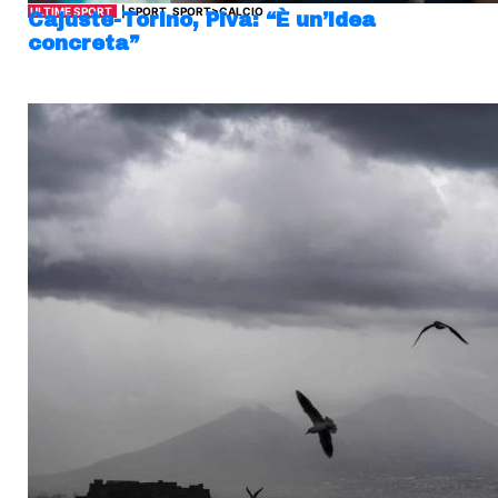
ULTIME SPORT
| SPORT, SPORT>CALCIO
Cajuste-Torino, Piva: “È un’idea
concreta”