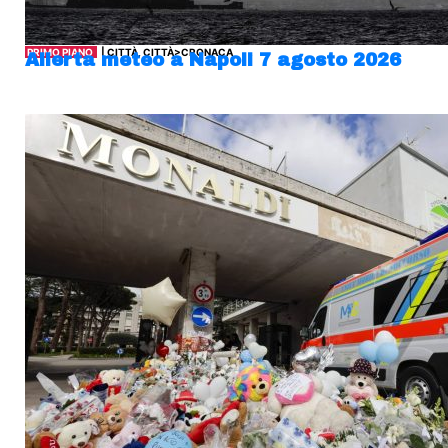
PRIMO PIANO
| CITTÀ, CITTÀ>CRONACA
Allerta meteo a Napoli 7 agosto 2026