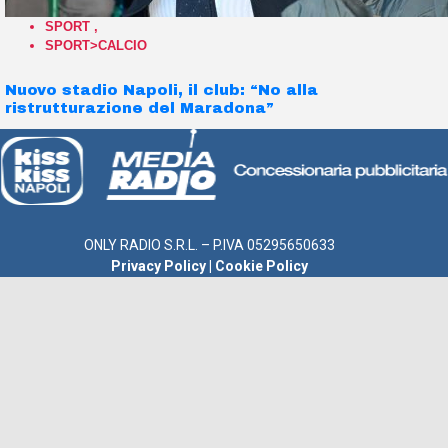
SPORT
,
SPORT>CALCIO
Nuovo stadio Napoli, il club: “No alla
ristrutturazione del Maradona”
ONLY RADIO S.R.L. – P.IVA 05295650633
Privacy Policy
|
Cookie Policy