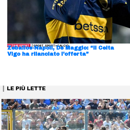
ULTIME SPORT
| SPORT, SPORT>CALCIO
Zeballos-Napoli, De Maggio: “Il Celta
Vigo ha rilanciato l’offerta”
LE PIÙ LETTE