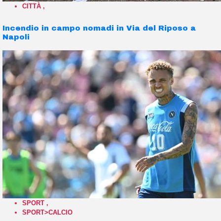
CITTÀ
,
Incendio in campo nomadi in Via del Riposo a
Napoli
SPORT
,
SPORT>CALCIO