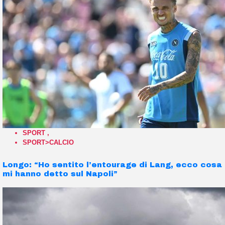
SPORT
,
SPORT>CALCIO
Longo: “Ho sentito l’entourage di Lang, ecco cosa
mi hanno detto sul Napoli”